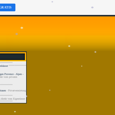
*
GRATIS
*
*
*
*
*
°°°°°°°°°°°°°
*
nhäuser
°°°°°°°°°°°°°°°°°
*
en Provence - Alpen -
*
ekt vom privaten
°°°°°°°°°°°°°
itauen
- Privatvermietung
°°°°°°°°°°°°°
*
n
direkt vom Eigentümer
°°°°°°°°°°°°°
*