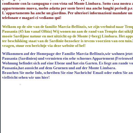
*
confinante con la campagna e con vista sul Monte Limbara. Sotto casa nostra 
appartemento nuova, molto adatta per soste brevi ma anche lunghi periodi p.e.
L'appartamento ha anche un giardino.
Per ulteriori informazioni mandate un
telefonate e magari ci vediamo qui!
Welkom op de site van de familie Marcia-Bellinzis
, we zijn verhuisd naar Tem
Pausania (45 km vanaf Olbia) Wij wonen nu aan de rand van Tempio dat uikijk
mooie Sardijnse natuur en met uitzicht op de Monte (=berg) Limbara. Het app
*
ter beschikking staat van de Sardinie-bezoeker is tevens voorzien van een tuin
*
vragen, stuur een berichtje via deze website of bel!
Wilkommen auf der Homepage der Familie Marcia-Bellinzis,wir wohnen jetzt
Pausania (Sardinien) und vermieten ein sehr schoenes Appartement (Ferienwo
*
Wohnung befindet sich auf eine Ebene und hat ein Garten. Es liegt am rande 
Pausania,hat aussicht auf dem Gruenen und auf der Monte Limbara.
*
Brauchen Sie mehr Info, schreiben Sie eine Nachricht/ Email oder rufen Sie a
vielleicht sehen wir uns hier!
*