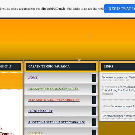
*
REGISTRATI 
b è stato creato gratuitamente con
SitoWebFaiDate.it
. Vuoi anche tu un tuo sito web?
*
*
*
*
026 07:15
CASA IN TEMPIO PAUSANIA
LINKS
*
°°°°°°°°°°°°°°°°°°°°°°°°°°°
*
Ferienwohnungen und Ferie
HOME
°°°°°°°°°°°°°°°°°°°°°°°
zu vermieten
Ferienwohnung
PREZZI*PREISE*PRIJZEN*PRICES
Côte d'Azur, Frankreich
dir
Vermieter
MAP NORTH-SARDINIA/SARDEGNA
°°°°°°°°°°°°°°°°°°°°°°°°°°°
schöne
Ferienwohnungen L
PHOTOGALLERY
*
°°°°°°°°°°°°°°°°°°°°°°°°°°°
Ferienwohnungen Sardinie
°°°°°°°°°°°°°°°°°°°°°°°°°°°
ADDRESS/ADRESSE/ADRES/INDIRIZZO
ia
*
 Tempio,
VISITORS