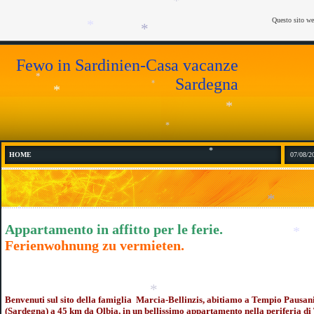
*
*
*
Questo sito we
*
*
*
Fewo in Sardinien-Casa vacanze
Sardegna
*
*
*
*
*
*
HOME
07/08/2
*
*
Appartamento in affitto per le ferie.
*
Ferienwohnung zu vermieten.
Benvenuti sul sito della famiglia Marcia-Bellinzis, abitiamo a Tempio Pausan
(Sardegna) a 45 km da Olbia, in un bellissimo appartamento nella periferia di